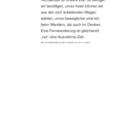
wir benötigen, umso freier können wir
aus den sich anbietenden Wegen
wählen, umso beweglicher sind wir,
beim Wandern, als auch im Denken.
Eine Fernwanderung ist gleichwohl
„nur“ eine Ausnahme-Zeit.
Anschließend kehrt man sehr
wahrscheinlich in die selbe Wohnung,
die selbe Umgebung, die selbe
persönliche Rolle und in die gewohnte
Komfort-Zone zurück. Jedoch die
unterwegs gewonnenen Erfahrungen
und Einsichten bleiben. Und eben dies
eröffnet eine Freiheit, die Dir niemand
nehmen kann:
Minimierung der Ansprüche ist Optimierung der
Freiheit. Reduktion ist Gewinn.