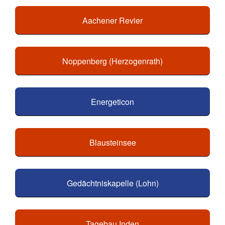
Aachener Revier
Noppenberg (Herzogenrath)
Energeticon
Blausteinsee
Gedächtniskapelle (Lohn)
Tagebau Inden