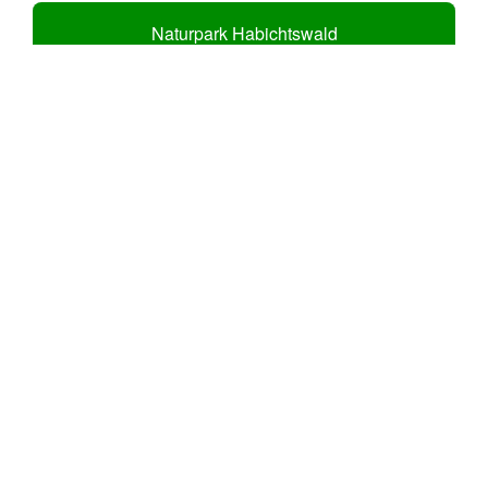
Naturpark Habichtswald
Habichtswaldsteig
Bergpark Wilhelmshöhe
7000 Eichen
Karlsaue
Witzenhausen