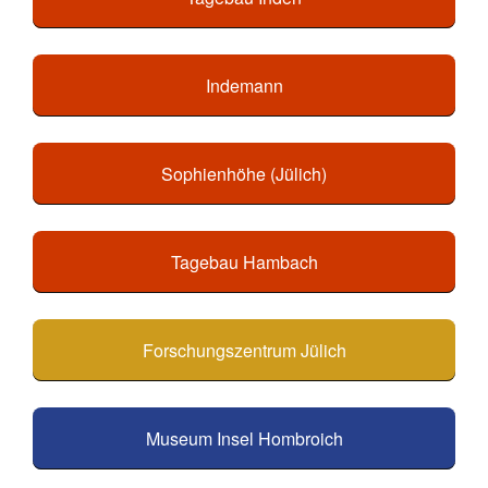
Indemann
Sophienhöhe (Jülich)
Tagebau Hambach
Forschungszentrum Jülich
Museum Insel Hombroich