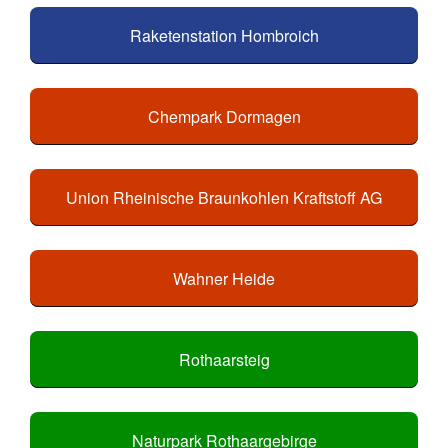
Raketenstation Hombroich
Chempark Dormagen
Union Rheinische Braunkohlen Kraftstoff AG
Wahner Heide
Rothaarsteig
Naturpark Rothaargebirge