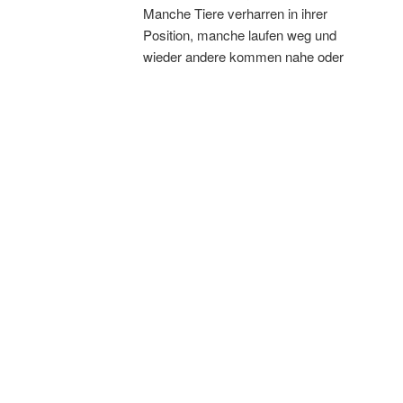
Manche Tiere verharren in ihrer
Position, manche laufen weg und
wieder andere kommen nahe oder
geben Töne von sich, etwa Schafe und
Ziegen. Auf diese Reaktion der Tiere
reagiert wiederum der wandernde
Mensch – es ist ein gegenseitiges
Voneinander-Notiz-nehmen.
Die Tiere als eigenständiges und
eigensinniges Gegenüber »antworten«
aus sich heraus und nicht etwa, weil
wandernde Menschen dies
„einschalten“ könnten. Solche
Momente über eine längere Wanderung
hinweg täglich zu erfahren lässt einen
spüren, dass man selbst Teil der Natur
ist – und man beobachtet bei den
Tieren vielleicht sogar Regungen, die
man von sich selbst kennt. Früher oder