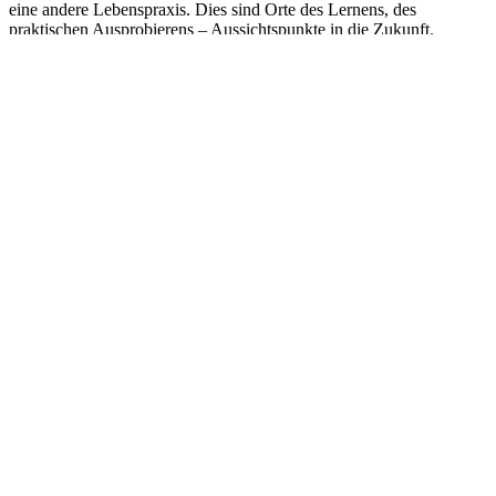
eine andere Lebenspraxis. Dies sind Orte des Lernens, des
praktischen Ausprobierens – Aussichtspunkte in die Zukunft.
Wirkliche Sehenswürdigkeiten!
Das Wandern über Tage hinweg trainiert ganz nebenbei eine für die
Zukunft notwendige Fähigkeit: Weglassen. Überflüssigen Ballast
ablegen. Reduktion auf das wirklich Wichtige.
„Die konkrete Utopie heißt: Zivilisierung durch
weniger. Nämlich durch weniger Material, weniger
Energie, weniger Dreck. Neugier, Sehnsucht nach
anderem, Wünsche und Träume darf es dagegen
durchaus mehr geben: Sie sind die eigentlichen
Produktivkräfte des Zukünftigen“
HARALD WELZER: SELBST DENKEN. EINE ANLEITUNG ZUM
WIDERSTAND
Wandern – Auskommen
mit dem, was man auf dem