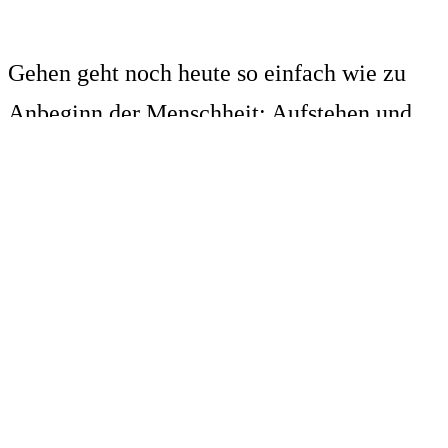
Gehen geht noch heute so einfach wie zu
Anbeginn der Menschheit: Aufstehen und
dann einen Schritt nach dem andern tun.
Siehe da, schon geht man. Von Tag zu Tag
ein Stück weiter.
Von Woche zu Woche gelingt es leichter.
Ganz aus Dir selbst heraus vergrößerst Du
deinen Möglichkeitsraum. Und je weniger
Zeug Du mitnimmst, um so einfacher geht es.
Damit ist das Weit-Wandern hochaktuell für
unsere Zeit: Je weniger wir benötigen, umso
freier können wir aus den sich anbietenden
Wegen wählen, umso beweglicher sind wir,
beim Wandern, als auch im Denken.