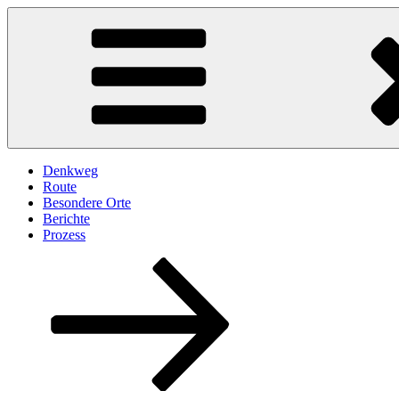
Denkweg
Route
Besondere Orte
Berichte
Prozess
Nach
unten
zum
Inhalt
scrollen